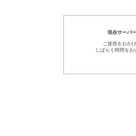
現在サーバ
ご迷惑をおか
しばらく時間をお