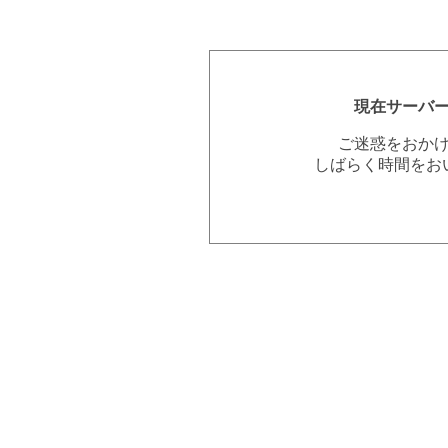
現在サーバ
ご迷惑をおか
しばらく時間をお