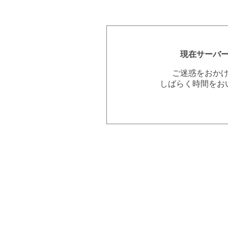
現在サーバ
ご迷惑をおか
しばらく時間をお