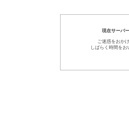
現在サーバ
ご迷惑をおか
しばらく時間をお