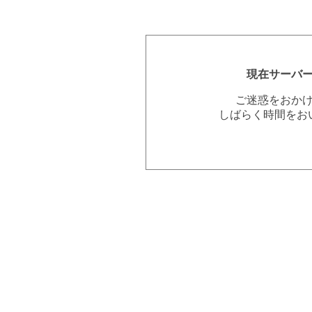
現在サーバ
ご迷惑をおか
しばらく時間をお