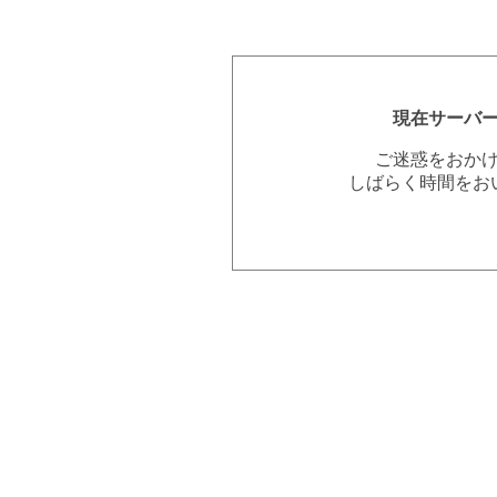
現在サーバ
ご迷惑をおか
しばらく時間をお