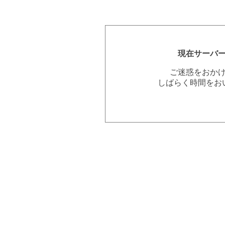
現在サーバ
ご迷惑をおか
しばらく時間をお