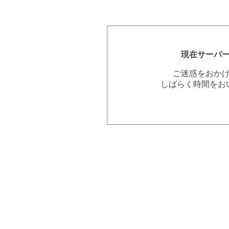
現在サーバ
ご迷惑をおか
しばらく時間をお