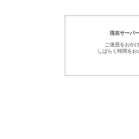
現在サーバ
ご迷惑をおか
しばらく時間をお