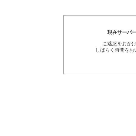
現在サーバ
ご迷惑をおか
しばらく時間をお