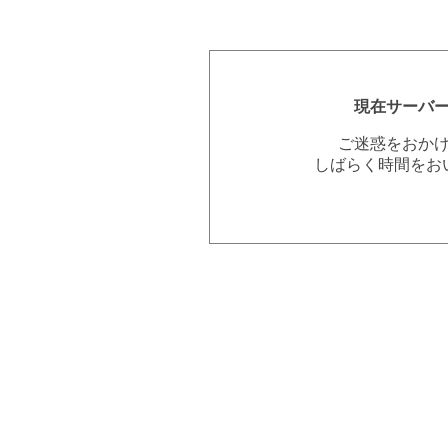
現在サーバ
ご迷惑をおか
しばらく時間をお