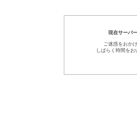
現在サーバ
ご迷惑をおか
しばらく時間をお