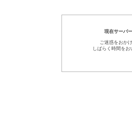
現在サーバ
ご迷惑をおか
しばらく時間をお