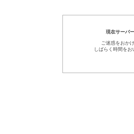
現在サーバ
ご迷惑をおか
しばらく時間をお