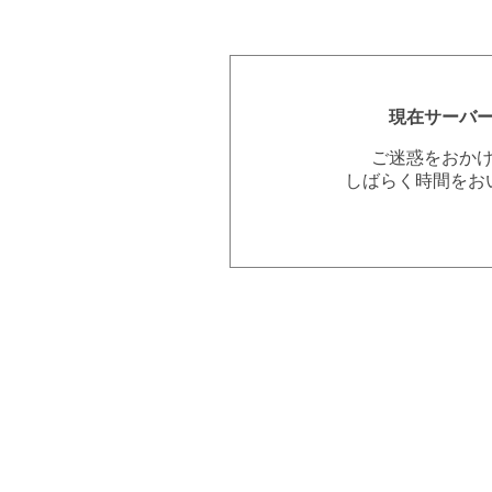
現在サーバ
ご迷惑をおか
しばらく時間をお