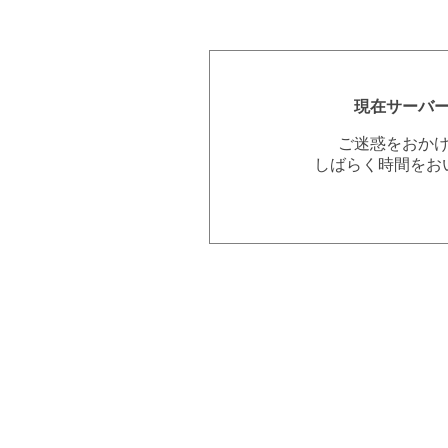
現在サーバ
ご迷惑をおか
しばらく時間をお