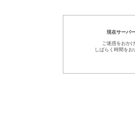
現在サーバ
ご迷惑をおか
しばらく時間をお