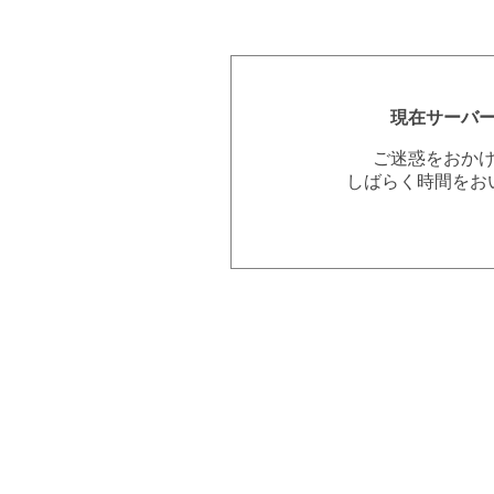
現在サーバ
ご迷惑をおか
しばらく時間をお