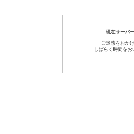
現在サーバ
ご迷惑をおか
しばらく時間をお