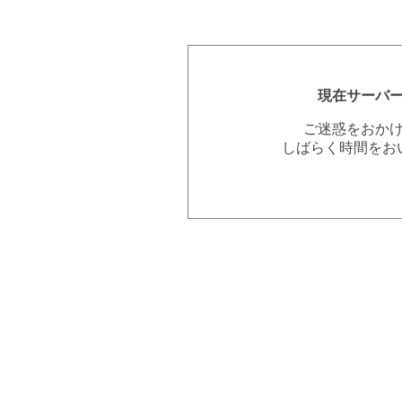
現在サーバ
ご迷惑をおか
しばらく時間をお