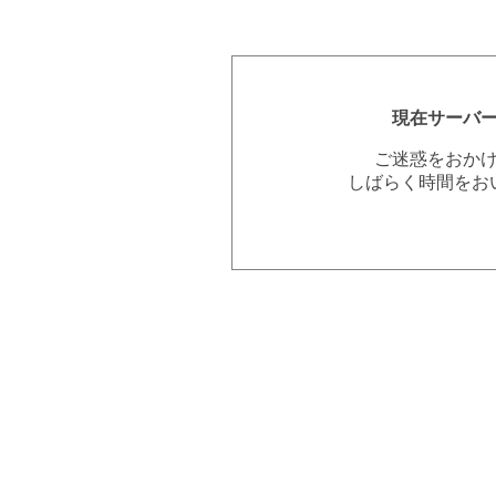
現在サーバ
ご迷惑をおか
しばらく時間をお