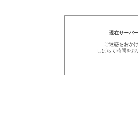
現在サーバ
ご迷惑をおか
しばらく時間をお