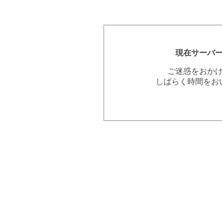
現在サーバ
ご迷惑をおか
しばらく時間をお