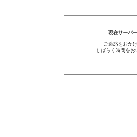
現在サーバ
ご迷惑をおか
しばらく時間をお