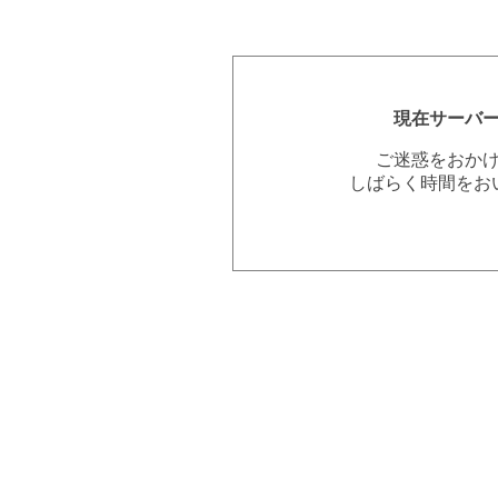
現在サーバ
ご迷惑をおか
しばらく時間をお