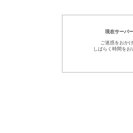
現在サーバ
ご迷惑をおか
しばらく時間をお