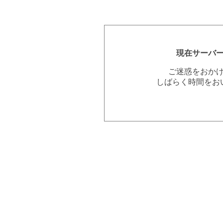
現在サーバ
ご迷惑をおか
しばらく時間をお