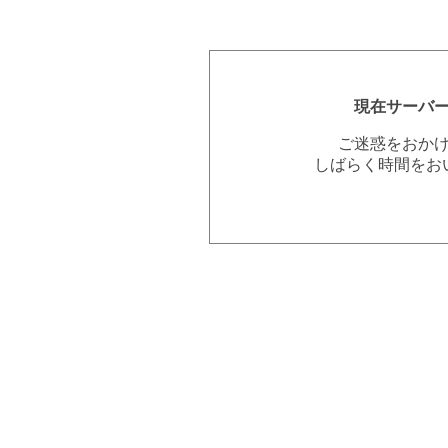
現在サーバ
ご迷惑をおか
しばらく時間をお