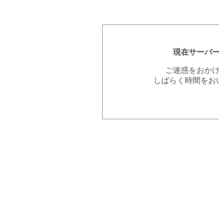
現在サーバ
ご迷惑をおか
しばらく時間をお