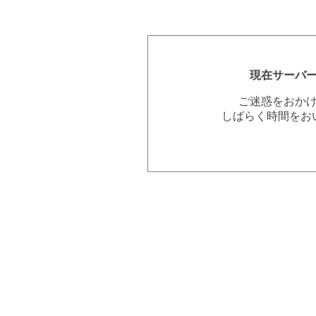
現在サーバ
ご迷惑をおか
しばらく時間をお