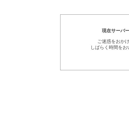
現在サーバ
ご迷惑をおか
しばらく時間をお