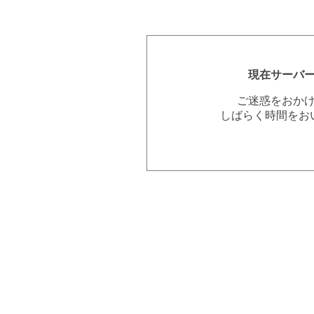
現在サーバ
ご迷惑をおか
しばらく時間をお