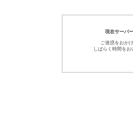
現在サーバ
ご迷惑をおか
しばらく時間をお