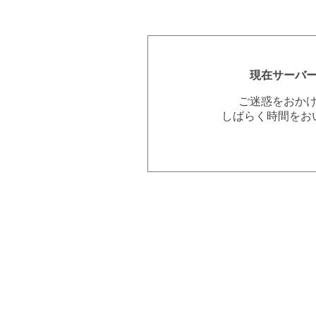
現在サーバ
ご迷惑をおか
しばらく時間をお