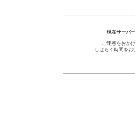
現在サーバ
ご迷惑をおか
しばらく時間をお