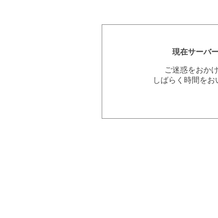
現在サーバ
ご迷惑をおか
しばらく時間をお