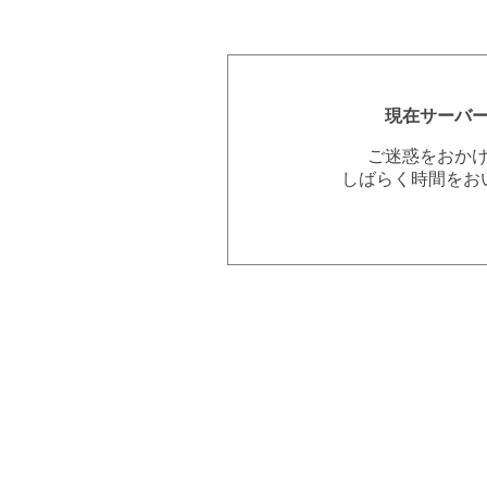
現在サーバ
ご迷惑をおか
しばらく時間をお