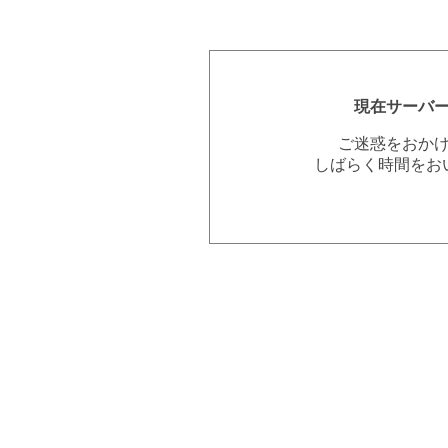
現在サーバ
ご迷惑をおか
しばらく時間をお