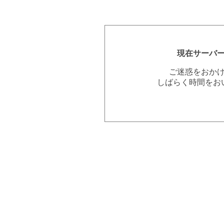
現在サーバ
ご迷惑をおか
しばらく時間をお