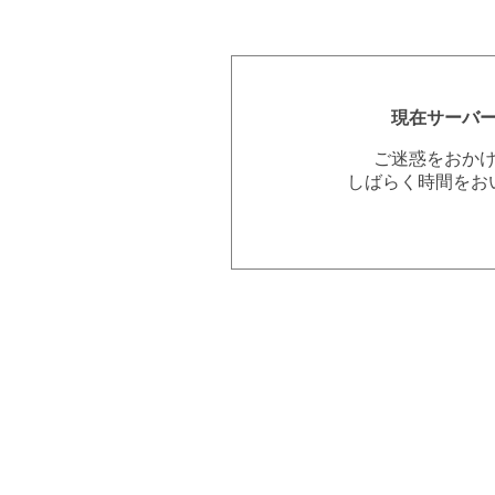
現在サーバ
ご迷惑をおか
しばらく時間をお