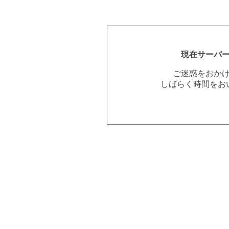
現在サーバ
ご迷惑をおか
しばらく時間をお