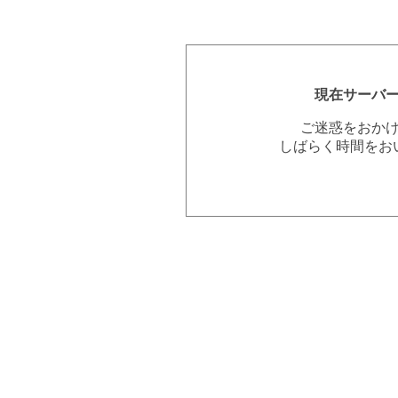
現在サーバ
ご迷惑をおか
しばらく時間をお