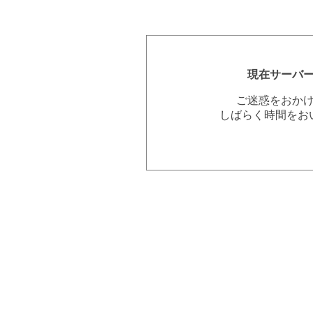
現在サーバ
ご迷惑をおか
しばらく時間をお