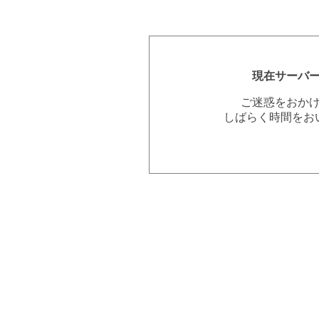
現在サーバ
ご迷惑をおか
しばらく時間をお