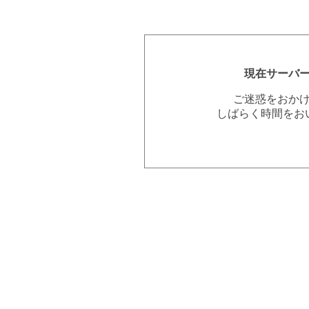
現在サーバ
ご迷惑をおか
しばらく時間をお