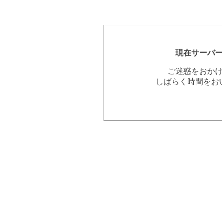
現在サーバ
ご迷惑をおか
しばらく時間をお