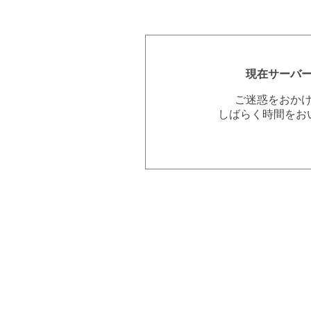
現在サーバ
ご迷惑をおか
しばらく時間をお