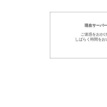
現在サーバ
ご迷惑をおか
しばらく時間をお