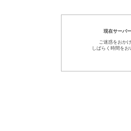
現在サーバ
ご迷惑をおか
しばらく時間をお