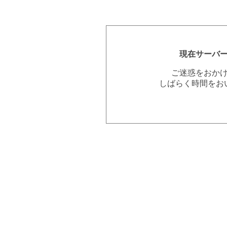
現在サーバ
ご迷惑をおか
しばらく時間をお